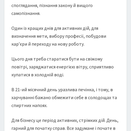
споглядання, пізнання закону й вищого
самопізнання.
Один із кращих днів для активних дій, для
визначення мети, вибору професії, побудови
кар’єри й переходу на нову роботу.
Цього дня треба старатися бути на свіжому
повітрі, заряджатися енергією вітру, сприятливо
купатися в холодній воді.
В 21-ий місячний день уразлива печінка, і тому, в
харчуванні бажано обмежити себе в солодощах та
спиртних напоях.
Для бізнесу це період активних, стрімких дій. День,
гарний для початку справ. Все задумане і почате в