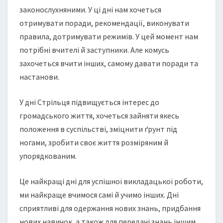
законослухняними. У ці дні нам хочеться
отримувати поради, рекомендації, виконувати
правила, дотримувати режимів. У цей момент нам
потрібні вчителі й заступники. Але комусь
захочеться вчити інших, самому давати поради та
настанови.
У дні Стрільця підвищується інтерес до
громадського життя, хочеться зайняти якесь
положення в суспільстві, зміцнити ґрунт під
ногами, зробити своє життя розміряним й
упорядкованим.
Це найкращі дні для успішної викладацької роботи,
ми найкраще вчимося самі й учимо інших. Дні
сприятливі для одержання нових знань, придбання
нових навичок, а також для передачі знань іншим.