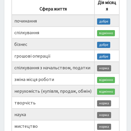
Дія місяц
Сфера життя
я
починання
добре
спілкування
відмінно
бізнес
добре
грошові операції
добре
спілкування з начальством, податки
норма
зміна місця роботи
відмінно
нерухомість (купівля, продаж, обмін)
відмінно
творчість
норма
наука
норма
мистецтво
норма