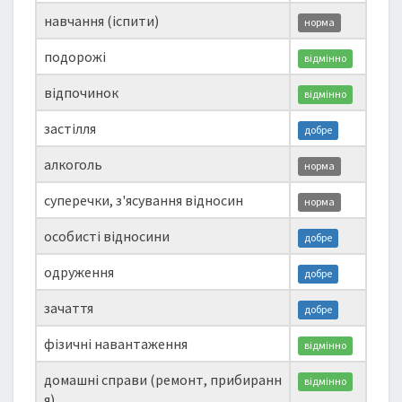
навчання (іспити)
норма
подорожі
відмінно
відпочинок
відмінно
застілля
добре
алкоголь
норма
суперечки, з'ясування відносин
норма
особисті відносини
добре
одруження
добре
зачаття
добре
фізичні навантаження
відмінно
домашні справи (ремонт, прибиранн
відмінно
я)