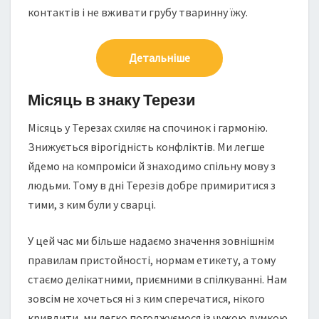
контактів і не вживати грубу тваринну їжу.
Детальніше
Місяць в знаку Терези
Місяць у Терезах схиляє на спочинок і гармонію.
Знижується вірогідність конфліктів. Ми легше
йдемо на компроміси й знаходимо спільну мову з
людьми. Тому в дні Терезів добре примиритися з
тими, з ким були у сварці.
У цей час ми більше надаємо значення зовнішнім
правилам пристойності, нормам етикету, а тому
стаємо делікатними, приємними в спілкуванні. Нам
зовсім не хочеться ні з ким сперечатися, нікого
кривдити, ми легко погоджуємося із чужою думкою.