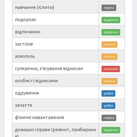
навчання (іспити)
норма
подорожі
відмінно
відпочинок
відмінно
застілля
погано
алкоголь
погано
суперечки, з'ясування відносин
жахливо
особисті відносини
погано
одруження
добре
зачаття
добре
фізичні навантаження
норма
домашні справи (ремонт, прибиранн
відмінно
я)