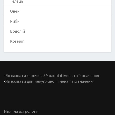
Телець
Овен
Риби
Водолій
Козеріг
-
Як назвати хлопчика? Чоловічі імена та їх значення
-
Як назвати дівчинку? Жіночі імена та їх значення
Місячна астрологія