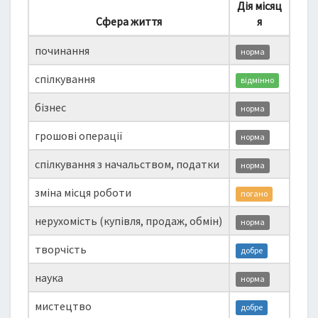
Дія місяц
Сфера життя
я
починання
норма
спілкування
відмінно
бізнес
норма
грошові операції
норма
спілкування з начальством, податки
норма
зміна місця роботи
погано
нерухомість (купівля, продаж, обмін)
норма
творчість
добре
наука
норма
мистецтво
добре