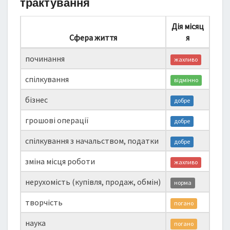
трактування
Дія місяц
Сфера життя
я
починання
жахливо
спілкування
відмінно
бізнес
добре
грошові операції
добре
спілкування з начальством, податки
добре
зміна місця роботи
жахливо
нерухомість (купівля, продаж, обмін)
норма
творчість
погано
наука
погано