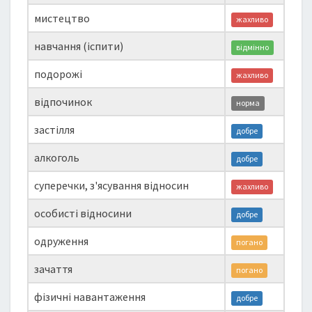
мистецтво
жахливо
навчання (іспити)
відмінно
подорожі
жахливо
відпочинок
норма
застілля
добре
алкоголь
добре
суперечки, з'ясування відносин
жахливо
особисті відносини
добре
одруження
погано
зачаття
погано
фізичні навантаження
добре