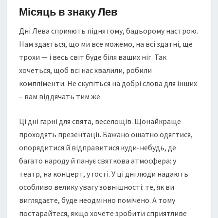
Місяць в знаку Лев
Дні Лева сприяють піднятому, бадьорому настрою.
Нам здається, що ми все можемо, на всі здатні, ще
трохи — і весь світ буде біля ваших ніг. Так
хочеться, щоб всі нас хвалили, робили
компліменти. Не скупіться на добрі слова для інших
– вам віддячать тим же.
Ці дні гарні для свята, веселощів. Щонайкраще
проходять презентації. Бажано ошатно одягтися,
опорядитися й відправитися куди-небудь, де
багато народу й панує святкова атмосфера: у
театр, на концерт, у гості. У ці дні люди надають
особливо велику увагу зовнішності: те, як ви
виглядаєте, буде неодмінно помічено. А тому
постарайтеся, якщо хочете зробити сприятливе