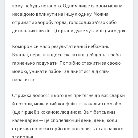
кому-небудь поганого. Одним лише словом можна
несвідомо вплинути на іншу людину. Можна
отримати хворобу горла, голосових зв’язок або
дихальних шляхів. Ці органи дуже чутливі цього дня.
Компроміси мало результативні й небажані.
Взагалі, перш ніж щось сказати в цей день, треба
гарненько подумати. Потрібно стежити за своєю
мовою, уникати лайок і звільнятися від слів-
паразитів.
Cтрижка волосся цього дня притягне до вас сварки
й позови, можливий конфлікт із начальством або
(ще гірше!) з коханою людиною. За тібетським
календарем — це спопеляючий день, день, коли
стрижка волосся серйозно погіршить стан вашого
здоровья.