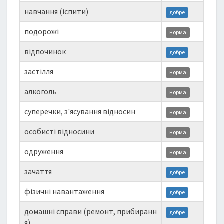
навчання (іспити)
добре
подорожі
норма
відпочинок
добре
застілля
норма
алкоголь
норма
суперечки, з'ясування відносин
норма
особисті відносини
норма
одруження
норма
зачаття
добре
фізичні навантаження
добре
домашні справи (ремонт, прибиранн
добре
я)