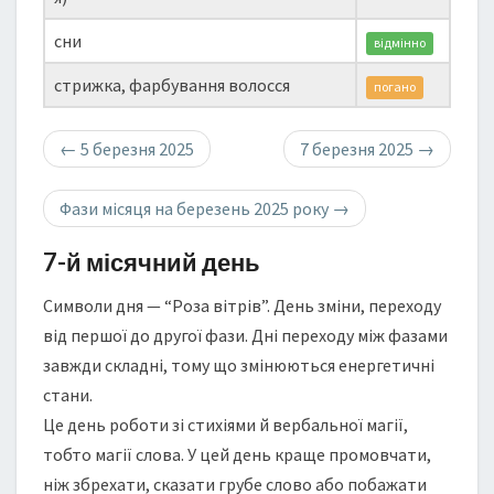
сни
відмінно
стрижка, фарбування волосся
погано
←
5 березня 2025
7 березня 2025
→
Фази місяця на березень 2025 року
→
7-й місячний день
Символи дня — “Роза вітрів”. День зміни, переходу
від першої до другої фази. Дні переходу між фазами
завжди складні, тому що змінюються енергетичні
стани.
Це день роботи зі стихіями й вербальної магії,
тобто магії слова. У цей день краще промовчати,
ніж збрехати, сказати грубе слово або побажати