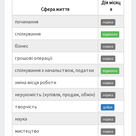
Дія місяц
Сфера життя
я
починання
норма
спілкування
відмінно
бізнес
норма
грошові операції
норма
спілкування з начальством, податки
відмінно
зміна місця роботи
норма
нерухомість (купівля, продаж, обмін)
норма
творчість
добре
наука
норма
мистецтво
норма