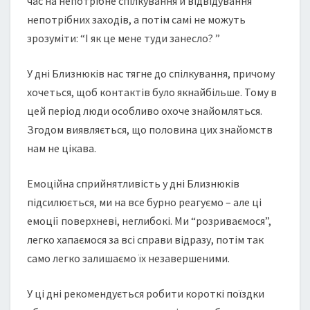
час на непотрібне спілкування й відвідування
непотрібних заходів, а потім самі не можуть
зрозуміти: “І як це мене туди занесло? ”
У дні Близнюків нас тягне до спілкування, причому
хочеться, щоб контактів було якнайбільше. Тому в
цей період люди особливо охоче знайомляться.
Згодом виявляється, що половина цих знайомств
нам не цікава.
Емоційна сприйнятливість у дні Близнюків
підсилюється, ми на все бурно реагуємо – але ці
емоції поверхневі, неглибокі. Ми “розриваємося”,
легко хапаємося за всі справи відразу, потім так
само легко залишаємо їх незавершеними.
У ці дні рекомендується робити короткі поїздки