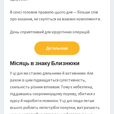
В сексі головне правило цього дня — більше слів
про кохання, не скупіться на взаємні компліменти.
День сприятливий для хірургічних операцій.
Детальніше
Місяць в знаку Близнюки
У ці дні ми стаємо діяльними й активними. Але
разом із цим підвищується сугестивність,
схильність різним впливам. Тому є небезпека,
піддавшись скороминущому пориву, збитися з
курсу й наробити помилок. У ці дні люди легше
всього роблять непотрібні покупки, витрачають