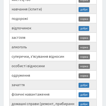
навчання (іспити)
добре
подорожі
норма
відпочинок
добре
застілля
норма
алкоголь
норма
суперечки, з'ясування відносин
норма
особисті відносини
норма
одруження
норма
зачаття
добре
фізичні навантаження
добре
домашні справи (ремонт, прибиранн
добре