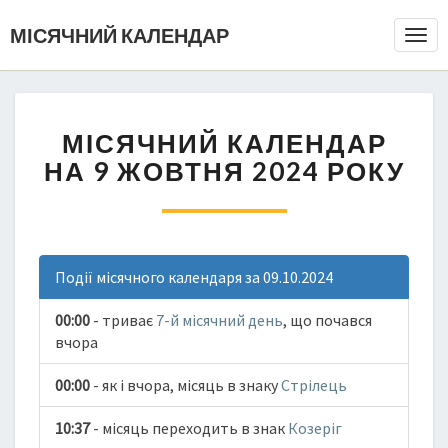
МІСЯЧНИЙ КАЛЕНДАР
Togg
Navi
МІСЯЧНИЙ КАЛЕНДАР
НА 9 ЖОВТНЯ 2024 РОКУ
Події місячного календаря за 09.10.2024
00:00
- триває
7-й місячний день
, що почався
вчора
00:00
- як і вчора, місяць в знаку
Стрілець
10:37
- місяць переходить в знак
Козеріг