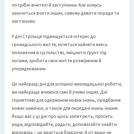
потрібні вчителі й заступники. Але комусь
захочеться вчити інших, самому давати поради та
настанови.
У дні Стрільця підвищується інтерес до
громадського життя, хочеться зайняти якесь
положення в суспільстві, зміцнити ґрунт під
ногами, зробити своє життя розміряним й
упорядкованим.
Це найкращі дні для успішної викладацької роботи,
ми найкраще вчимося самі й учимо інших. Дні
сприятливі для одержання нових знань, придбання
нових навичок, а також для передачі знань іншим.
Якщо вас у ці дні про щось запитують, просять
ради, відповідайте, радьте, допомагайте знайти
відповідь – це вдасться блискуче. А от якщо не