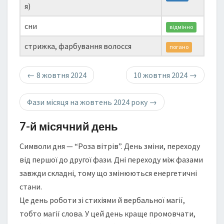
я)
сни
відмінно
стрижка, фарбування волосся
погано
←
8 жовтня 2024
10 жовтня 2024
→
Фази місяця на жовтень 2024 року
→
7-й місячний день
Символи дня — “Роза вітрів”. День зміни, переходу
від першої до другої фази. Дні переходу між фазами
завжди складні, тому що змінюються енергетичні
стани.
Це день роботи зі стихіями й вербальної магії,
тобто магії слова. У цей день краще промовчати,