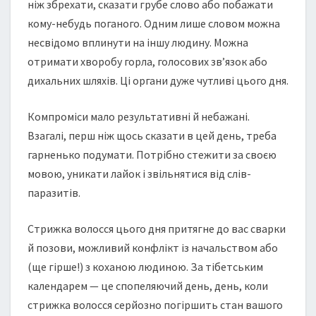
ніж збрехати, сказати грубе слово або побажати
кому-небудь поганого. Одним лише словом можна
несвідомо вплинути на іншу людину. Можна
отримати хворобу горла, голосових зв’язок або
дихальних шляхів. Ці органи дуже чутливі цього дня.
Компроміси мало результативні й небажані.
Взагалі, перш ніж щось сказати в цей день, треба
гарненько подумати. Потрібно стежити за своєю
мовою, уникати лайок і звільнятися від слів-
паразитів.
Cтрижка волосся цього дня притягне до вас сварки
й позови, можливий конфлікт із начальством або
(ще гірше!) з коханою людиною. За тібетським
календарем — це спопеляючий день, день, коли
стрижка волосся серйозно погіршить стан вашого