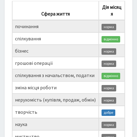
Дія місяц
Сфера життя
я
починання
норма
спілкування
відмінно
бізнес
норма
грошові операції
норма
спілкування з начальством, податки
відмінно
зміна місця роботи
норма
нерухомість (купівля, продаж, обмін)
норма
творчість
добре
наука
норма
мистецтво
норма