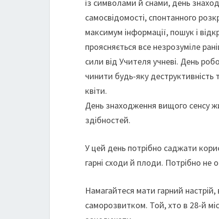
із символами й снами, день знахо
самосвідомості, спонтанного розкр
максимум інформації, пошук і відк
проясняється все незрозуміле рані
сили від Учителя учневі. День роб
чинити будь-яку деструктивність 
квіти.
День знаходження вищого сенсу жит
здібностей.
У цей день потрібно саджати кори
гарні сходи й плоди. Потрібно не о
Намагайтеся мати гарний настрій,
саморозвитком. Той, хто в 28-й мі