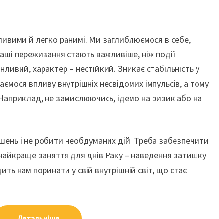
ливими й легко ранимі. Ми заглиблюємося в себе,
 Наші переживання стають важливіше, ніж події
інливий, характер – нестійкий. Зникає стабільність у
даємося впливу внутрішніх несвідомих імпульсів, а тому
 Наприклад, не замислюючись, ідемо на ризик або на
ішень і не робити необдуманих дій. Треба забезпечити
найкраще заняття для днів Раку – наведення затишку
ить нам поринати у свій внутрішній світ, що стає
Детальніше