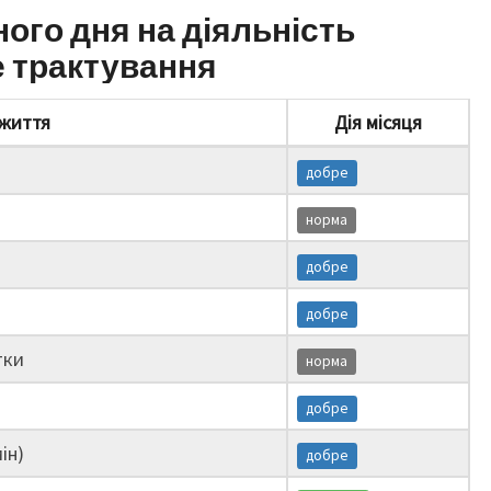
ного дня на діяльність
е трактування
життя
Дія місяця
добре
норма
добре
добре
тки
норма
добре
ін)
добре