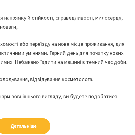
ня напрямку й стійкості, справедливості, милосердя,
новаги,.
хомості або переїзду на нове місце проживання, для
ктичними уміннями. Гарний день для початку нових
ачимих. Небажано їздити на машині в темний час доби.
голодування, відвідування косметолога.
шарм зовнішнього вигляду, ви будете подобатися
Детальніше