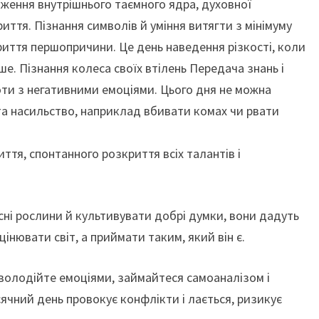
дження внутрішнього таємного ядра, духовної
иття. Пізнання символів й уміння витягти з мінімуму
риття першопричини. Це день наведення різкості, коли
ше. Пізнання колеса своїх втілень Передача знань і
оти з негативними емоціями. Цього дня не можна
та насильство, наприклад вбивати комах чи рвати
тя, спонтанного розкриття всіх талантів і
сні рослини й культивувати добрі думки, вони дадуть
цінювати світ, а приймати таким, який він є.
 володійте емоціями, займайтеся самоаналізом і
сячний день провокує конфлікти і лається, ризикує