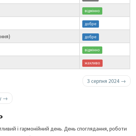
відмінно
добре
ння)
добре
відмінно
жахливо
3 серпня 2024
→
у
→
ь
тливий і гармонійний день. День споглядання, роботи