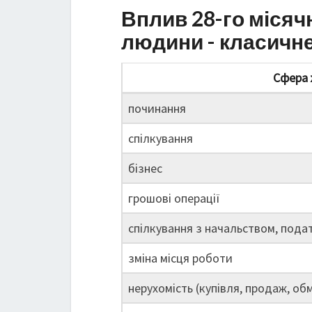
Вплив 28-го місяч
людини - класичн
Сфера 
починання
спілкування
бізнес
грошові операції
спілкування з начальством, пода
зміна місця роботи
нерухомість (купівля, продаж, обм