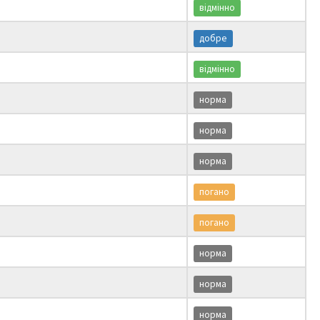
відмінно
добре
відмінно
норма
норма
норма
погано
погано
норма
норма
норма