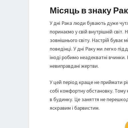
Місяць в знаку Рак
У дні Рака люди бувають дуже чут
поринаємо у свій внутрішній світ.
зовнішнього світу. Настрій буває м
поведінці. У дні Раку ми легко під
іноді робимо неадекватні вчинки.
невиправдані жертви.
У цей період краще не приймати р
собі комфортну обстановку. Тому 
в будинку. Це заняття не перешкод
яскравим і барвистим.