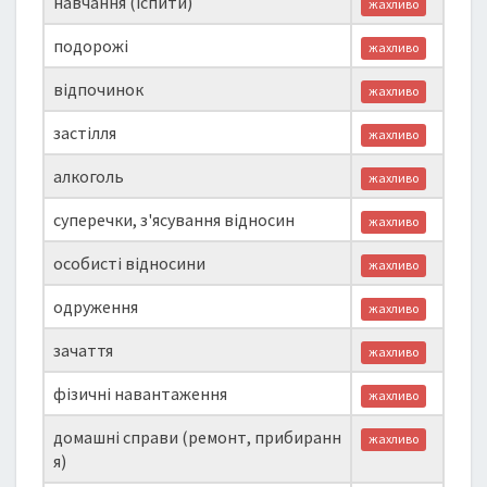
навчання (іспити)
жахливо
подорожі
жахливо
відпочинок
жахливо
застілля
жахливо
алкоголь
жахливо
суперечки, з'ясування відносин
жахливо
особисті відносини
жахливо
одруження
жахливо
зачаття
жахливо
фізичні навантаження
жахливо
домашні справи (ремонт, прибиранн
жахливо
я)