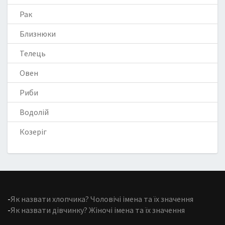
Рак
Близнюки
Телець
Овен
Риби
Водолій
Козеріг
-
Як назвати хлопчика? Чоловічі імена та їх значення
-
Як назвати дівчинку? Жіночі імена та їх значення