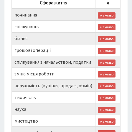
Сфера життя
я
починання
жахливо
спілкування
жахливо
бізнес
жахливо
грошові операції
жахливо
спілкування з начальством, податки
жахливо
зміна місця роботи
жахливо
нерухомість (купівля, продаж, обмін)
жахливо
творчість
жахливо
наука
жахливо
мистецтво
жахливо