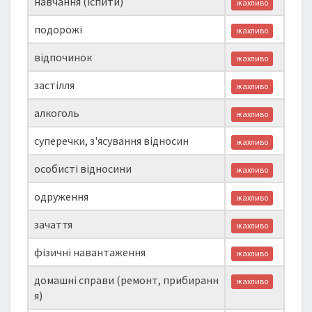
навчання (іспити)
жахливо
подорожі
жахливо
відпочинок
жахливо
застілля
жахливо
алкоголь
жахливо
суперечки, з'ясування відносин
жахливо
особисті відносини
жахливо
одруження
жахливо
зачаття
жахливо
фізичні навантаження
жахливо
домашні справи (ремонт, прибиранн
жахливо
я)