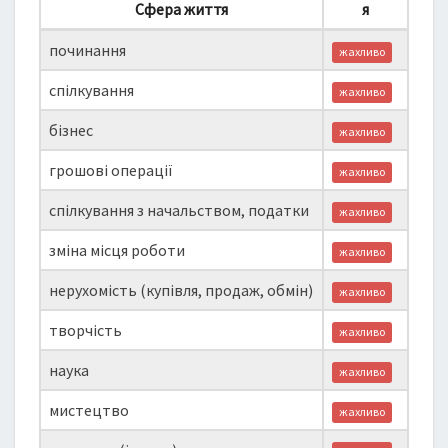
Сфера життя
я
починання
жахливо
спілкування
жахливо
бізнес
жахливо
грошові операції
жахливо
спілкування з начальством, податки
жахливо
зміна місця роботи
жахливо
нерухомість (купівля, продаж, обмін)
жахливо
творчість
жахливо
наука
жахливо
мистецтво
жахливо