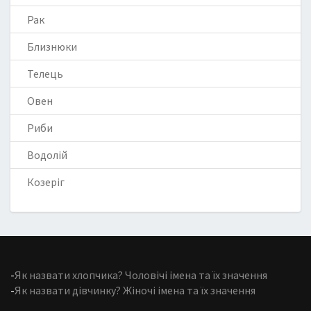
Рак
Близнюки
Телець
Овен
Риби
Водолій
Козеріг
-
Як назвати хлопчика? Чоловічі імена та їх значення
-
Як назвати дівчинку? Жіночі імена та їх значення