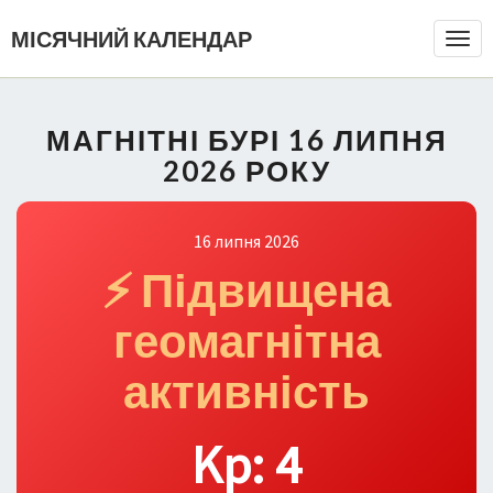
МІСЯЧНИЙ КАЛЕНДАР
Togg
Navi
МАГНІТНІ БУРІ 16 ЛИПНЯ
2026 РОКУ
16 липня 2026
⚡ Підвищена
геомагнітна
активність
Kp: 4