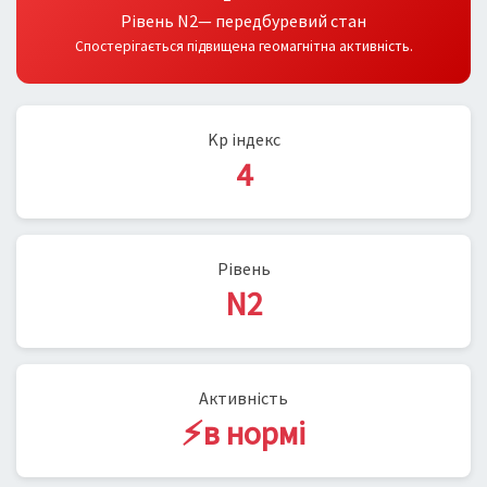
Рівень N2— передбуревий стан
Спостерігається підвищена геомагнітна активність.
Kp індекс
4
Рівень
N2
Активність
⚡в нормі