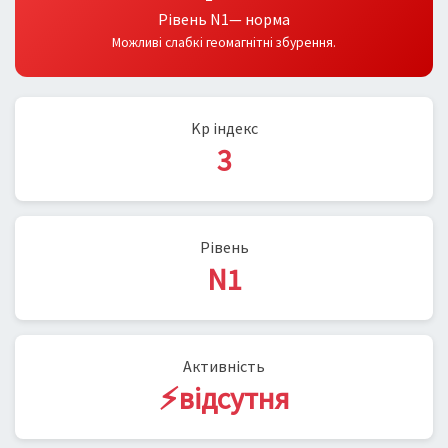
Рівень N1— норма
Можливі слабкі геомагнітні збурення.
Kp індекс
3
Рівень
N1
Активність
⚡відсутня