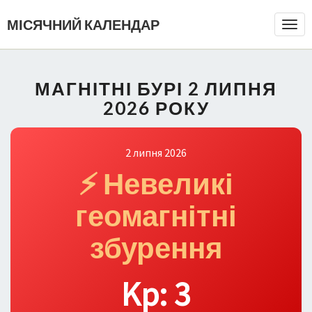
МІСЯЧНИЙ КАЛЕНДАР
Togg
Navi
МАГНІТНІ БУРІ 2 ЛИПНЯ
2026 РОКУ
2 липня 2026
⚡ Невеликі
геомагнітні
збурення
Kp: 3