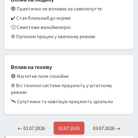
🟢 Практично не впливає на самопочуття
✔️ Стан близький до норми
🙂 Симптоми малоймовірні
⚙️ Організм працює у звичному режимі
Вплив на техніку
🟢 Магнітне поле спокійне
⚙️ Всі технічні системи працюють у штатному
режимі
🛰️ Супутники та навігація працюють ідеально
← 01.07.2026
02.07.2026
03.07.2026 →