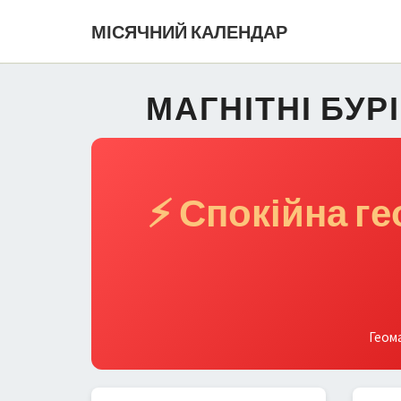
МІСЯЧНИЙ КАЛЕНДАР
МАГНІТНІ БУР
⚡ Спокійна г
Геома