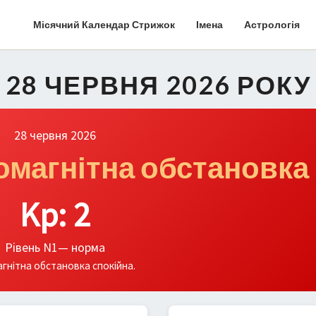
Місячний Календар Стрижок
Імена
Астрологія
І 28 ЧЕРВНЯ 2026 РОКУ
28 червня 2026
еомагнітна обстановка
Kp: 2
Рівень N1— норма
гнітна обстановка спокійна.