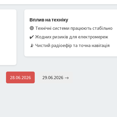
Вплив на техніку
🟢 Технічні системи працюють стабільно
✔️ Жодних ризиків для електромереж
📡 Чистий радіоефір та точна навігація
28.06.2026
29.06.2026 →