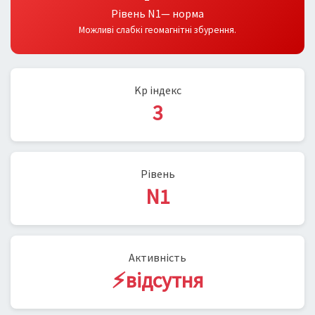
Рівень N1— норма
Можливі слабкі геомагнітні збурення.
Kp індекс
3
Рівень
N1
Активність
⚡відсутня