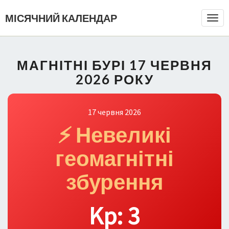
МІСЯЧНИЙ КАЛЕНДАР
Togg
Navi
МАГНІТНІ БУРІ 17 ЧЕРВНЯ
2026 РОКУ
17 червня 2026
⚡ Невеликі
геомагнітні
збурення
Kp: 3