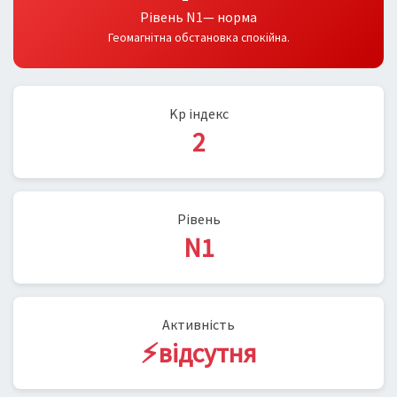
Рівень N1— норма
Геомагнітна обстановка спокійна.
Kp індекс
2
Рівень
N1
Активність
⚡відсутня