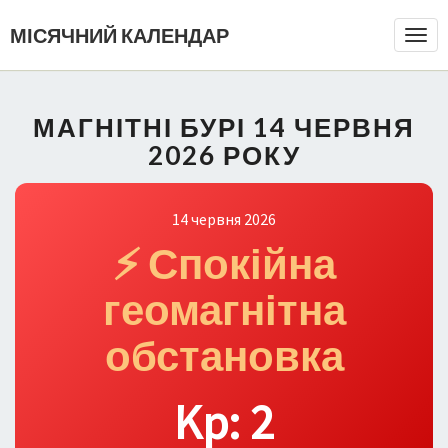
МІСЯЧНИЙ КАЛЕНДАР
Togg
Navi
МАГНІТНІ БУРІ 14 ЧЕРВНЯ
2026 РОКУ
14 червня 2026
⚡ Спокійна
геомагнітна
обстановка
Kp: 2