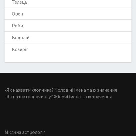
Телець
Овен
Риби
Водолій
Козеріг
-
Як назвати хлопчика? Чоловічі імена та їх значення
-
Як назвати дівчинку? Жіночі імена та їх значення
Місячна астрологія