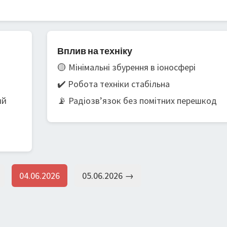
Вплив на техніку
🟡 Мінімальні збурення в іоносфері
✔️ Робота техніки стабільна
ий
📡 Радіозв’язок без помітних перешкод
04.06.2026
05.06.2026 →