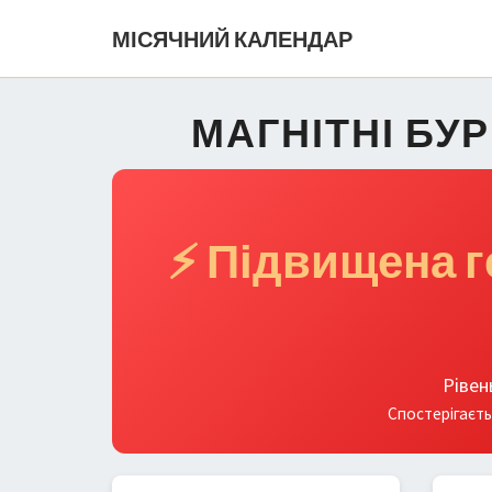
МІСЯЧНИЙ КАЛЕНДАР
МАГНІТНІ БУР
⚡ Підвищена г
Рівен
Спостерігаєть