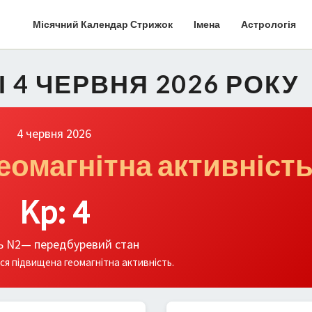
Місячний Календар Стрижок
Імена
Астрологія
І 4 ЧЕРВНЯ 2026 РОКУ
4 червня 2026
еомагнітна активніст
Kp: 4
ь N2— передбуревий стан
ся підвищена геомагнітна активність.