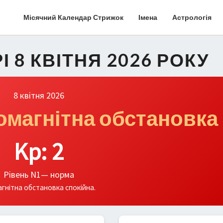
Місячний Календар Стрижок
Імена
Астрологія
І 8 КВІТНЯ 2026 РОКУ
8 квітня 2026
еомагнітна обстановка
Kp: 2
Рівень N1— норма
гнітна обстановка спокійна.